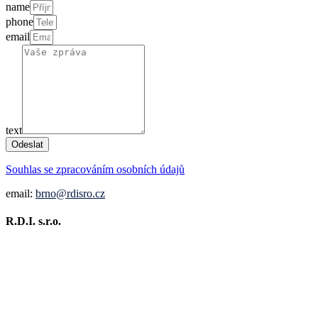
name
phone
email
text
Odeslat
Souhlas se zpracováním osobních údajů
email:
brno@rdisro.cz
R.D.I. s.r.o.
Broušení pilových kotoučů
Servis pilových kotoučů
Technologické konzultace řezných podmínek