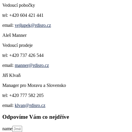
Vedoucí pobočky
tel: +420 604 421 441
email:
vejlupek@rdisro.cz
Aleš Manner
Vedoucí prodeje
tel: +420 737 426 544
email:
manner@rdisro.cz
Jiří Klvaň
Manager pro Moravu a Slovensko
tel: +420 777 582 205
email:
klvan@rdisro.cz
Odpovíme Vám co nejdříve
name