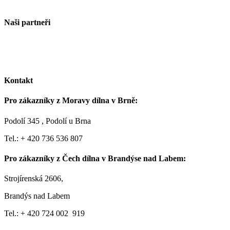
Poradenství – řešení dělení materiálů
Naši partneři
R.D.I. Polska
R.D.I. s.r.o.
Kontakt
Pro zákazníky z Moravy dílna v Brně:
Podolí 345 , Podolí u Brna
Tel.: + 420 736 536 807
Pro zákazníky z Čech dílna v Brandýse nad Labem:
Strojírenská 2606,
Brandýs nad Labem
Tel.: + 420 724 002 919